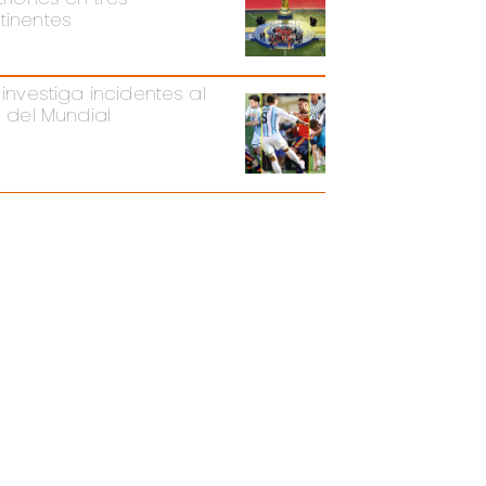
tinentes
 investiga incidentes al
l del Mundial