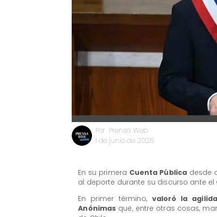
Prensa Web
Por
1 de junio de 2026
En su primera
Cuenta Pública
desde q
al deporte durante su discurso ante el
En primer término,
valoró la agili
Anónimas
que, entre otras cosas, mar