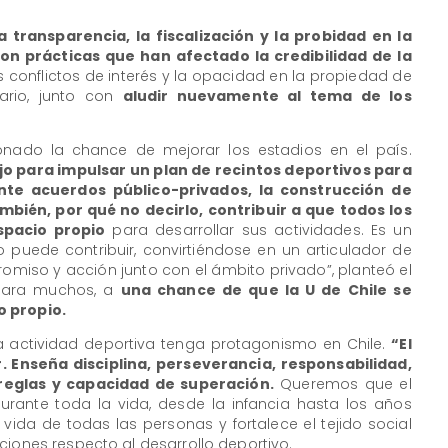
 transparencia, la fiscalización y la probidad en la
on prácticas que han afectado la credibilidad de la
 conflictos de interés y la opacidad en la propiedad de
tario, junto con
aludir nuevamente al tema de los
ado la chance de mejorar los estadios en el país.
 para impulsar un plan de recintos deportivos para
nte acuerdos público-privados, la construcción de
ambién, por qué no decirlo, contribuir a que todos los
spacio propio
para desarrollar sus actividades. Es un
o puede contribuir, convirtiéndose en un articulador de
romiso y acción junto con el ámbito privado”, planteó el
 para muchos, a
una chance de que la U de Chile se
o propio.
la actividad deportiva tenga protagonismo en Chile.
“El
 Enseña disciplina, perseverancia, responsabilidad,
 reglas y capacidad de superación.
Queremos que el
ante toda la vida, desde la infancia hasta los años
vida de todas las personas y fortalece el tejido social
ciones respecto al desarrollo deportivo.