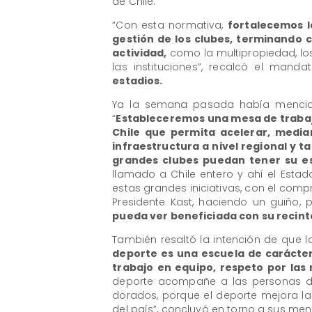
de Chile.
“Con esta normativa,
fortalecemos la
gestión de los clubes, terminando c
actividad,
como la multipropiedad, los
las instituciones”, recalcó el manda
estadios.
Ya la semana pasada había mencion
“
Estableceremos una mesa de trabajo
Chile que permita acelerar, media
infraestructura a nivel regional y t
grandes clubes puedan tener su e
llamado a Chile entero y ahí el Estad
estas grandes iniciativas, con el comp
Presidente Kast, haciendo un guiño,
pueda ver beneficiada con su recint
También resaltó la intención de que 
deporte es una escuela de carácter.
trabajo en equipo, respeto por las
deporte acompañe a las personas dur
dorados, porque el deporte mejora la 
del país”, concluyó en torno a sus men