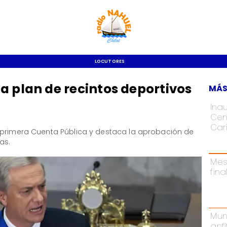
LOCUTORES
a plan de recintos deportivos
MÁS
Ina
Cen
Car
 primera Cuenta Pública y destaca la aprobación de
as.
Mes
fina
Mun
anfi