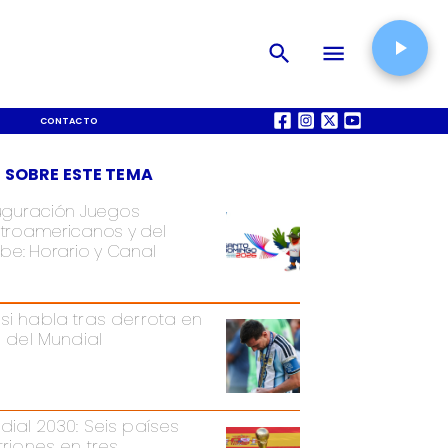
CONTACTO
QUIÉNES SOMOS
 SOBRE ESTE TEMA
uguración Juegos
troamericanos y del
ibe: Horario y Canal
si habla tras derrota en
l del Mundial
dial 2030: Seis países
triones en tres