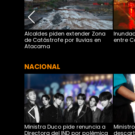
 por
Alcaldes piden extender Zona
Inundac
de Catástrofe por lluvias en
entre C
Atacama
NACIONAL
llones
Ministra Duco pide renuncia a
Ministr
luvia
Directora del IND por polémica
descart