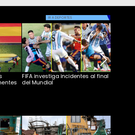
IR A
DEPORTES
s
FIFA investiga incidentes al final
Lionel Me
inentes
del Mundial
en Final