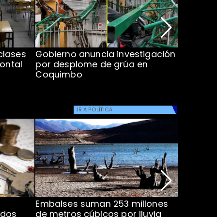
clases
Gobierno anuncia investigación
Aprueban
rontal
por desplome de grúa en
construi
Coquimbo
en Ñuble
IR A
POLÍTICA
Embalses suman 253 millones
Ministra
ados
de metros cúbicos por lluvia
Director