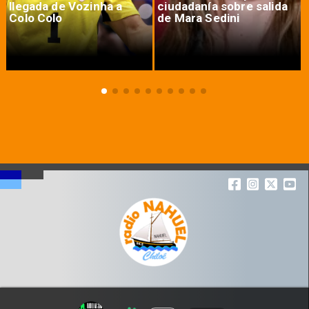
llegada de Vozinha a
ciudadanía sobre salida
Colo Colo
de Mara Sedini