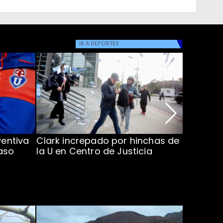
IR A
DEPORTES
ventiva
Clark increpado por hinchas de
Vozinha 
aso
la U en Centro de Justicia
Colo Co