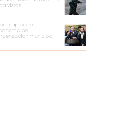
ca vistos
ado aprueba
canismo de
pensación municipal