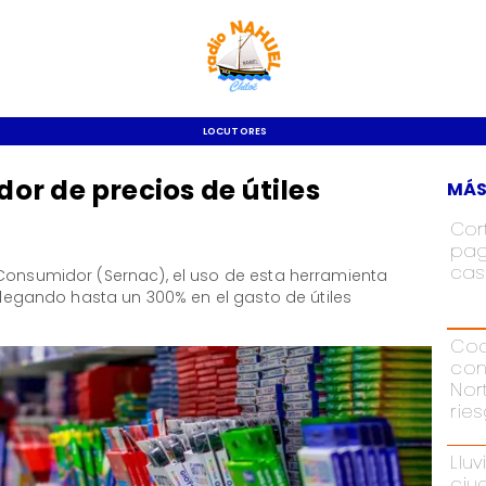
LOCUTORES
r de precios de útiles
MÁS
Cor
pag
cas
 Consumidor (Sernac), el uso de esta herramienta
 llegando hasta un 300% en el gasto de útiles
Cod
con
Nor
rie
Lluv
ciu