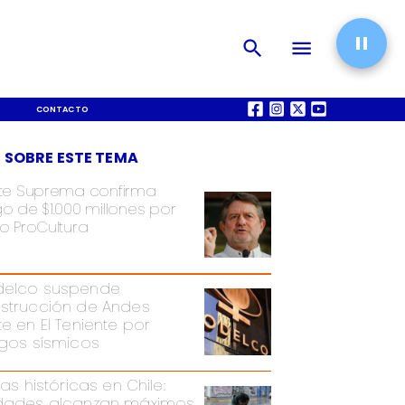
CONTACTO
QUIÉNES SOMOS
 SOBRE ESTE TEMA
te Suprema confirma
o de $1.000 millones por
o ProCultura
elco suspende
strucción de Andes
te en El Teniente por
sgos sísmicos
ias históricas en Chile:
dades alcanzan máximos