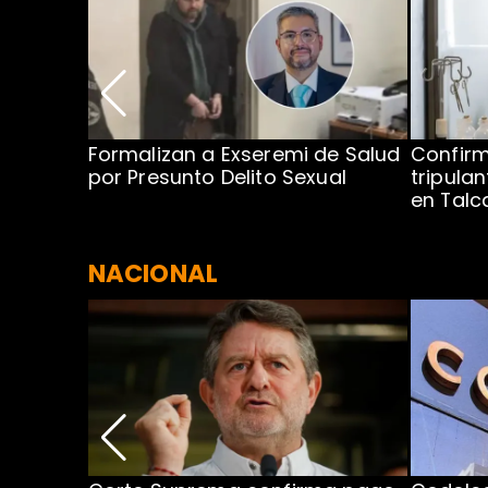
no por
Formalizan a Exseremi de Salud
Confir
ío Rahue
por Presunto Delito Sexual
tripulan
en Tal
NACIONAL