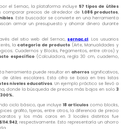
por el Sernac, la plataforma incluye
57 tipos de útiles
ios comparar precios de alrededor de
1.086 productos
,
nibles
. Este buscador se convierte en una herramienta
uscan armar un presupuesto y ahorrar dinero durante
avés del sitio web del Sernac,
sernac.cl
. Los usuarios
rés, la
categoría de producto
(Arte, Manualidades y
lógicos; Cuadernos y Blocks, Pegamentos, entre otros) y
cto específico
(Calculadora, regla 30 cm, cuaderno,
sta herramienta puede resultar en
ahorros
significativos,
de útiles escolares. Esta cifra se basa en tres listas
ntes niveles educativos
. Un ejemplo práctico se llevó a
tana, donde la búsqueda de precios más bajos en solo
3
 300%.
ndo ciclo básico, que incluye
18 artículos
como blocks,
ces grafito, tijeras, entre otros, la diferencia de precio
aratos y los más caros en 3 locales distintos fue
$114.942
, respectivamente. Esto representaría un ahorro
ida.