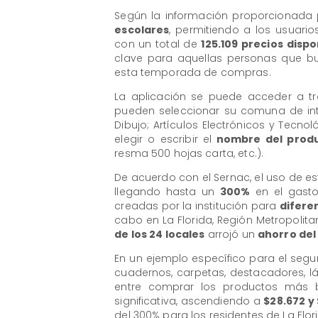
​Según la información proporcionada 
escolares
, permitiendo a los usuar
con un total de
125.109 precios dispo
clave para aquellas personas que b
esta temporada de compras.
​La aplicación se puede acceder a tr
pueden seleccionar su comuna de inte
Dibujo; Artículos Electrónicos y Tecno
elegir o escribir el
nombre del produ
resma 500 hojas carta, etc.).
​De acuerdo con el Sernac, el uso de e
llegando hasta un
300%
en el gasto 
creadas por la institución para
difere
cabo en La Florida, Región Metropoli
de los 24 locales
arrojó un
ahorro del
En un ejemplo específico para el segu
cuadernos, carpetas, destacadores, lápi
entre comprar los productos más b
significativa, ascendiendo a
$28.672 y 
del 300% para los residentes de La Flor