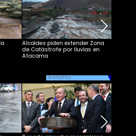
la
Alcaldes piden extender Zona
Inundaci
de Catástrofe por lluvias en
entre Co
Atacama
IR A
POLÍTICA