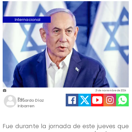
Internacional
21 de noviembre de 2024
Por
Eduardo Díaz
Iribarren
Fue durante la jornada de este jueves que