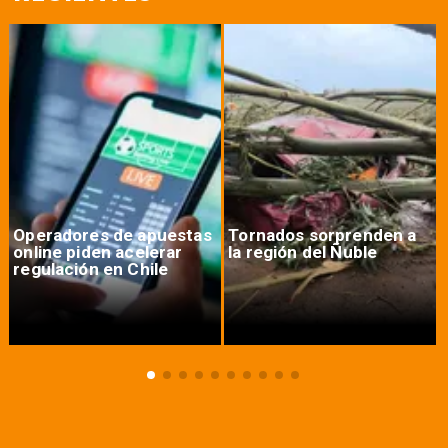
Operadores de apuestas
Tornados sorprenden a
online piden acelerar
la región del Ñuble
regulación en Chile