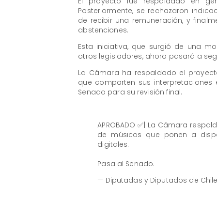
El proyecto fue respaldado en gen
Posteriormente, se rechazaron indicac
de recibir una remuneración, y finalm
abstenciones.
Esta iniciativa, que surgió de una m
otros legisladores, ahora pasará a se
La Cámara ha respaldado el proyect
que comparten sus interpretaciones e
Senado para su revisión final.
APROBADO ✅| La Cámara respalda
de músicos que ponen a dispos
digitales.
Pasa al Senado.
— Diputadas y Diputados de Chi