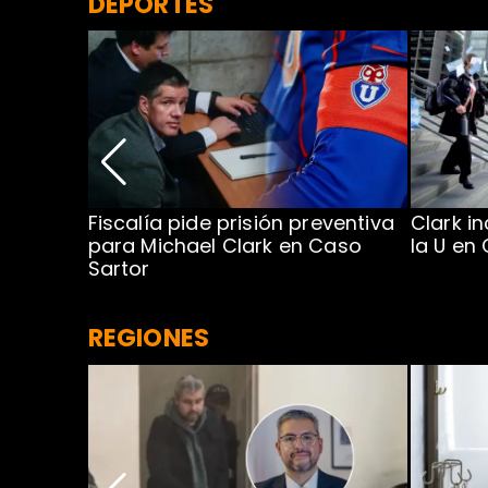
DEPORTES
a en
Fiscalía pide prisión preventiva
Clark i
para Michael Clark en Caso
la U en
Sartor
REGIONES