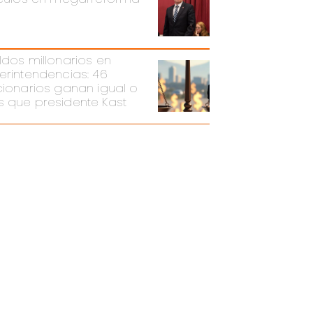
ldos millonarios en
erintendencias: 46
cionarios ganan igual o
 que presidente Kast