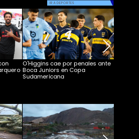
IR A
DEPORTES
con
O'Higgins cae por penales ante
Operado
arquero
Boca Juniors en Copa
piden ac
Sudamericana
Chile