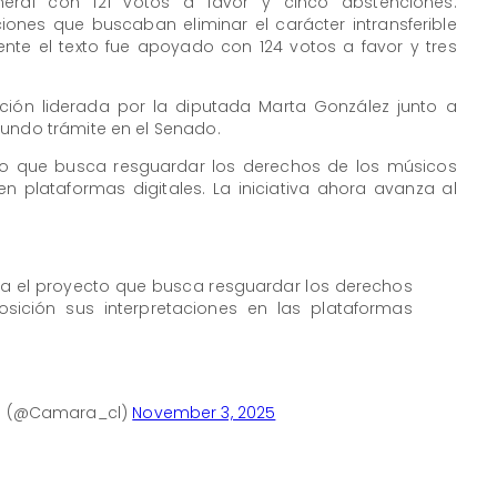
eral con 121 votos a favor y cinco abstenciones.
iones que buscaban eliminar el carácter intransferible
ente el texto fue apoyado con 124 votos a favor y tres
oción liderada por la diputada Marta González junto a
gundo trámite en el Senado.
o que busca resguardar los derechos de los músicos
n plataformas digitales. La iniciativa ahora avanza al
 el proyecto que busca resguardar los derechos
ición sus interpretaciones en las plataformas
le (@Camara_cl)
November 3, 2025