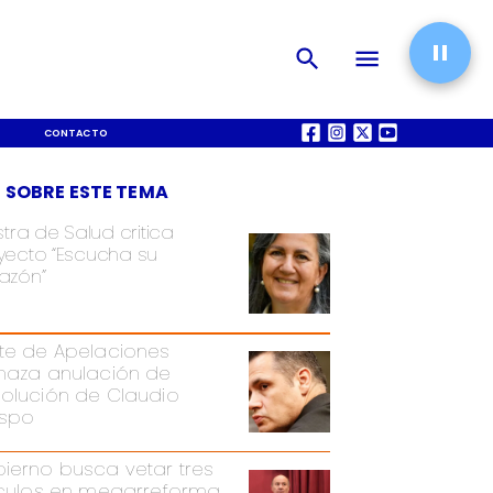
CONTACTO
QUIÉNES SOMOS
 SOBRE ESTE TEMA
stra de Salud critica
yecto “Escucha su
azón”
te de Apelaciones
haza anulación de
olución de Claudio
spo
ierno busca vetar tres
ículos en megarreforma