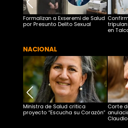
no por
Formalizan a Exseremi de Salud
Confir
ío Rahue
por Presunto Delito Sexual
tripulan
en Tal
NACIONAL
Ministra de Salud critica
Corte d
proyecto “Escucha su Corazón”
anulaci
al o más
Claudi