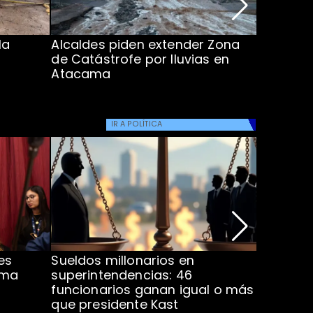
la
Alcaldes piden extender Zona
Inundaci
de Catástrofe por lluvias en
entre Co
Atacama
IR A
POLÍTICA
es
Sueldos millonarios en
Ministra
rma
superintendencias: 46
proyect
funcionarios ganan igual o más
que presidente Kast