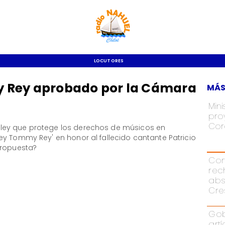
LOCUTORES
y Rey aprobado por la Cámara
MÁS
Mini
pro
Cor
ley que protege los derechos de músicos en
y Tommy Rey' en honor al fallecido cantante Patricio
propuesta?
Cor
rec
abs
Cre
Gob
art