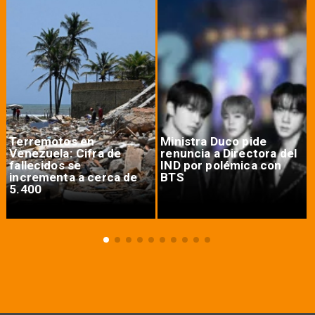
Terremotos en
Ministra Duco pide
Venezuela: Cifra de
renuncia a Directora del
fallecidos se
IND por polémica con
incrementa a cerca de
BTS
5.400