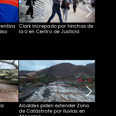
ventiva
Clark increpado por hinchas de
Vozinha 
aso
la U en Centro de Justicia
Colo Co
la
Alcaldes piden extender Zona
Inundaci
de Catástrofe por lluvias en
entre Co