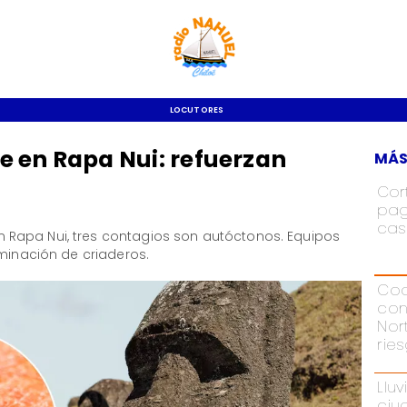
LOCUTORES
e en Rapa Nui: refuerzan
MÁS
Cor
pag
cas
Rapa Nui, tres contagios son autóctonos. Equipos
iminación de criaderos.
Cod
con
Nor
rie
Lluv
ciu