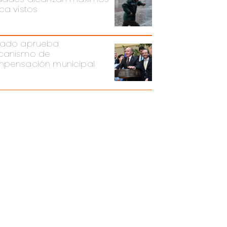
ca vistos
ado aprueba
canismo de
pensación municipal