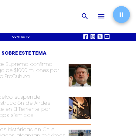
CONTACTO
QUIÉNES SOMOS
 SOBRE ESTE TEMA
te Suprema confirma
o de $1.000 millones por
o ProCultura
elco suspende
strucción de Andes
te en El Teniente por
sgos sísmicos
ias históricas en Chile:
dades alcanzan máximos