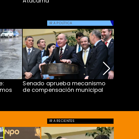
Atacama
IR A
POLÍTICA
e:
Senado aprueba mecanismo
Corte S
imos
de compensación municipal
de $1.00
ProCultu
IR A
RECIENTES