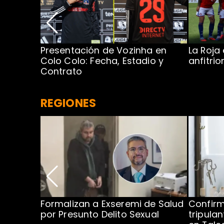
Presentación de Vozinha en
La Roja
 Caribe:
Colo Colo: Fecha, Estadio y
anfitri
Contrato
REGIONES
no por
Formalizan a Exseremi de Salud
Confir
ío Rahue
por Presunto Delito Sexual
tripulan