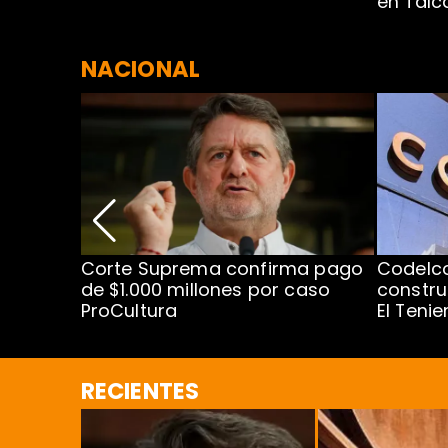
en Tal
NACIONAL
nismo
Corte Suprema confirma pago
Codelc
cipal
de $1.000 millones por caso
constru
ProCultura
El Teni
RECIENTES