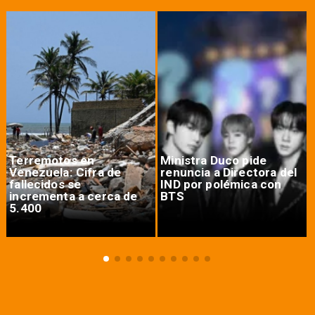
Terremotos en
Ministra Duco pide
Venezuela: Cifra de
renuncia a Directora del
fallecidos se
IND por polémica con
incrementa a cerca de
BTS
5.400