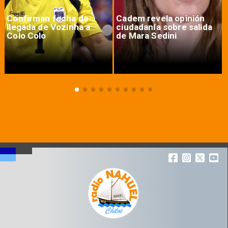
Confirman fecha de
Cadem revela opinión
llegada de Vozinha a
ciudadanía sobre salida
Colo Colo
de Mara Sedini