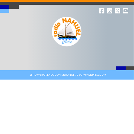
SITIO WEB CREADO CON MSBUILDER DE CMS-MSPRESS.COM