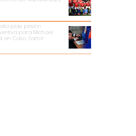
alía pide prisión
ventiva para Michael
rk en Caso Sartor