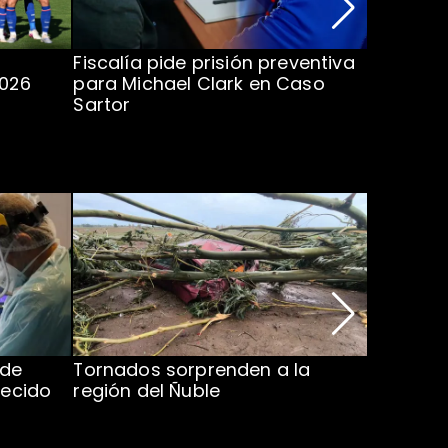
Fiscalía pide prisión preventiva
Clark in
2026
para Michael Clark en Caso
la U en 
Sartor
 de
Tornados sorprenden a la
Alcaldes
lecido
región del Ñuble
de Catás
Atacam