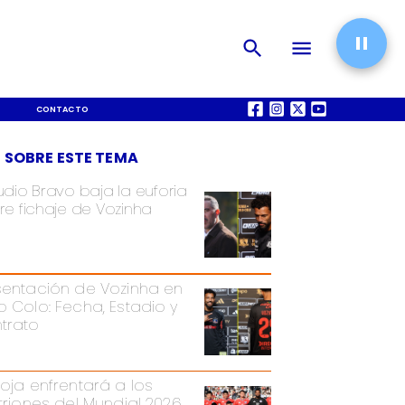
CONTACTO
QUIÉNES SOMOS
 SOBRE ESTE TEMA
udio Bravo baja la euforia
re fichaje de Vozinha
sentación de Vozinha en
o Colo: Fecha, Estadio y
trato
Roja enfrentará a los
itriones del Mundial 2026