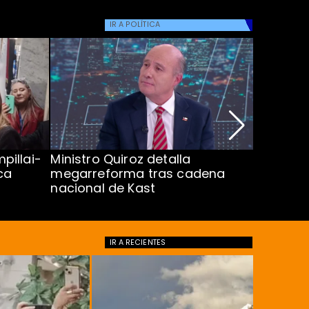
IR A
POLÍTICA
pillai-
Ministro Quiroz detalla
Alarmant
ca
megarreforma tras cadena
13 a 15 
nacional de Kast
Minsal
IR A
RECIENTES