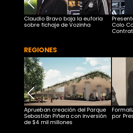
egada de
Claudio Bravo baja la euforia
Present
sobre fichaje de Vozinha
Colo Co
Contra
REGIONES
 para
Aprueban creación del Parque
Formali
 rodeo
Sebastián Piñera con inversión
por Pre
de $4 mil millones