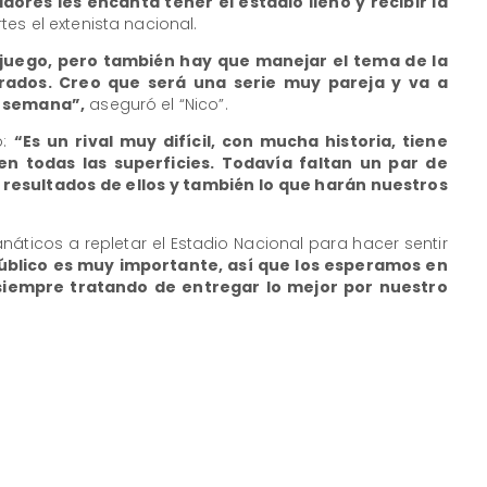
adores les encanta tener el estadio lleno y recibir la
tes el extenista nacional.
juego, pero también hay que manejar el tema de la
rados. Creo que será una serie muy pareja y va a
e semana”,
aseguró el “Nico”.
ó:
“Es un rival muy difícil, con mucha historia, tiene
n todas las superficies. Todavía faltan un par de
 resultados de ellos y también lo que harán nuestros
fanáticos a repletar el Estadio Nacional para hacer sentir
público es muy importante, así que los esperamos en
siempre tratando de entregar lo mejor por nuestro