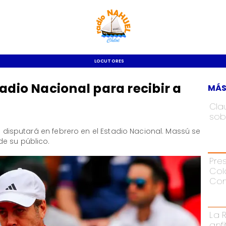
LOCUTORES
adio Nacional para recibir a
MÁS
Cla
sob
se disputará en febrero en el Estadio Nacional. Massú se
e su público.
Pre
Col
Con
La 
anf