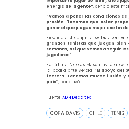
importante jugar de local, a los jug
energía de la gente”
, señaló este mar
“Vamos a poner las condiciones de 
presión. Tenemos que estar prepa
ganar el que juegue mejor ese fin d
Respecto al conjunto serbio, coment
grandes tenistas que juegan bien e
semanas, así que vamos a seguir los
jugadores”.
Por último, Nicolás Massú invitó a los 
la localía ante Serbia.
“El apoyo del 
febrero. Tenemos mucha ilusión y 
país”,
concluyó.
Fuente:
ADN Deportes
COPA DAVIS
CHILE
TENIS