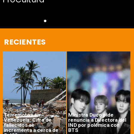
RECIENTES
Terremotos en
Ministra Duco pide
Venezuela: Cifra de
renuncia a Directora del
fallecidos se
IND por polémica con
incrementa a cerca de
BTS