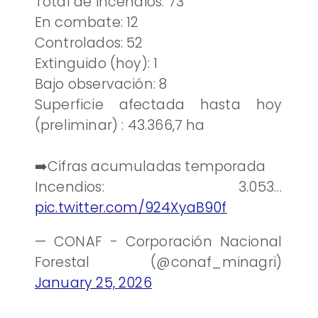
Total de incendios: 73
En combate: 12
Controlados: 52
Extinguido (hoy): 1
Bajo observación: 8
Superficie afectada hasta hoy
(preliminar) : 43.366,7 ha
➡️Cifras acumuladas temporada
Incendios: 3.053…
pic.twitter.com/924XyaB90f
— CONAF - Corporación Nacional
Forestal (@conaf_minagri)
January 25, 2026