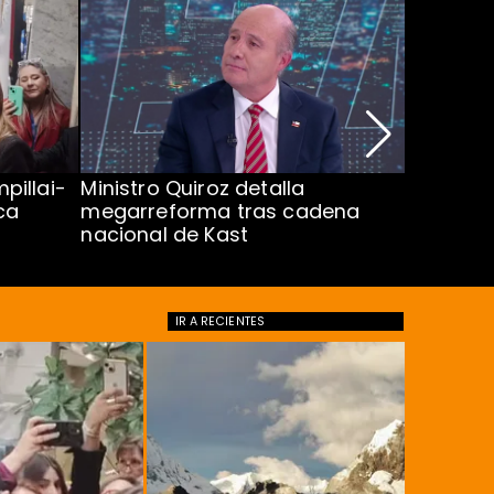
pillai-
Ministro Quiroz detalla
Alarmant
ca
megarreforma tras cadena
13 a 15 
nacional de Kast
Minsal
IR A
RECIENTES