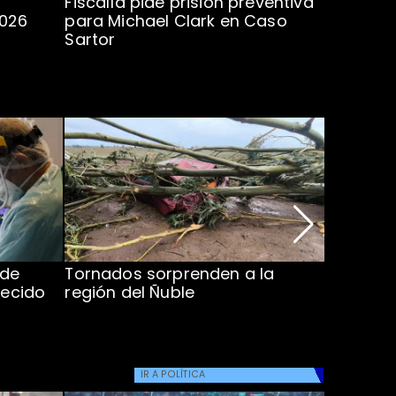
Fiscalía pide prisión preventiva
Clark in
2026
para Michael Clark en Caso
la U en 
Sartor
 de
Tornados sorprenden a la
Alcaldes
lecido
región del Ñuble
de Catás
Atacam
IR A
POLÍTICA