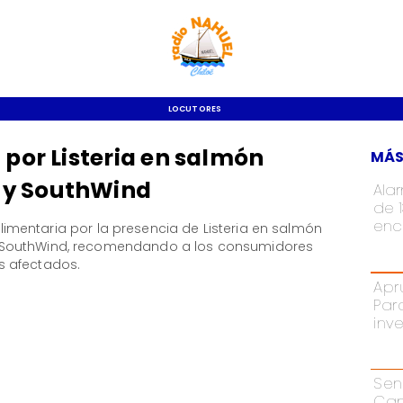
LOCUTORES
 por Listeria en salmón
MÁS
 y SouthWind
Ala
de 
enc
 alimentaria por la presencia de Listeria en salmón
 SouthWind, recomendando a los consumidores
s afectados.
Apr
Par
inv
Sen
Cam