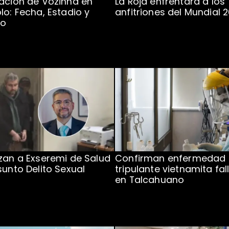
ación de Vozinha en
La Roja enfrentará a los
lo: Fecha, Estadio y
anfitriones del Mundial 
to
zan a Exseremi de Salud
Confirman enfermedad
sunto Delito Sexual
tripulante vietnamita fal
en Talcahuano