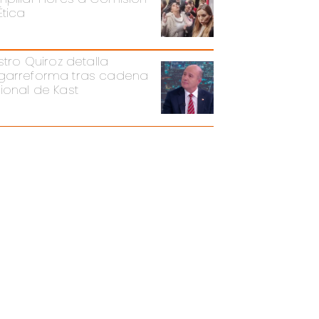
Ética
stro Quiroz detalla
arreforma tras cadena
ional de Kast