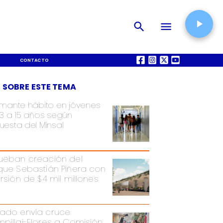
CONTACTO
QUIÉNES SOMOS
 SOBRE ESTE TEMA
rmante hábito en jóvenes
13 a 15 años según
uesta del Minsal
ueban creación del
que Sebastián Piñera con
ersión de $4 mil millones
ado envía cruce
pillai-Flores a Comisión