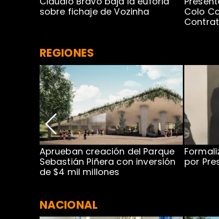
egada de
Claudio Bravo baja la euforia
Present
sobre fichaje de Vozinha
Colo Co
Contra
REGIONES
 para
Aprueban creación del Parque
Formali
 rodeo
Sebastián Piñera con inversión
por Pre
de $4 mil millones
NACIONAL