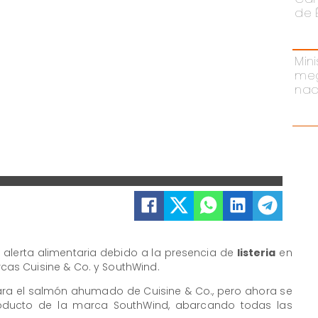
de 
Mini
meg
nac
la alerta alimentaria debido a la presencia de
listeria
en
as Cuisine & Co. y SouthWind.
 para el salmón ahumado de Cuisine & Co., pero ahora se
producto de la marca SouthWind, abarcando todas las