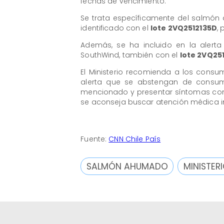
fechas de vencimiento.
Se trata específicamente del salmón
identificado con el
lote 2VQ2512135D
,
Además, se ha incluido en la aler
SouthWind, también con el
lote 2VQ25
El Ministerio recomienda a los cons
alerta que se abstengan de consum
mencionado y presentar síntomas compa
se aconseja buscar atención médica 
Fuente:
CNN Chile País
SALMÓN AHUMADO
MINISTER