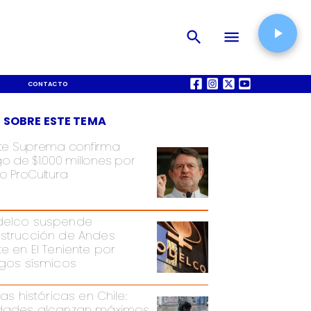
CONTACTO
QUIÉNES SOMOS
 SOBRE ESTE TEMA
te Suprema confirma
o de $1.000 millones por
o ProCultura
elco suspende
strucción de Andes
te en El Teniente por
sgos sísmicos
ias históricas en Chile:
dades alcanzan máximos