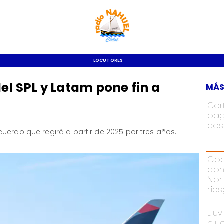
LOCUTORES
el SPL y Latam pone fin a
MÁS
Cor
pag
cas
uerdo que regirá a partir de 2025 por tres años.
Cod
con
Nor
rie
Lluv
ciu