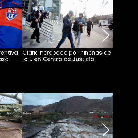
ventiva
Clark increpado por hinchas de
Vozinha 
aso
la U en Centro de Justicia
Colo Co