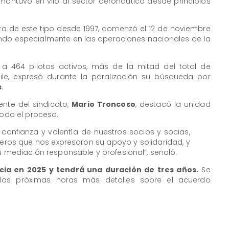
mantuvo en vilo al sector aeronáutico desde principios
ra de este tipo desde 1997, comenzó el 12 de noviembre
ndo especialmente en las operaciones nacionales de la
a a 464 pilotos activos, más de la mitad del total de
le, expresó durante la paralización su búsqueda por
s
.
ente del sindicato,
Mario Troncoso
, destacó la unidad
todo el proceso.
confianza y valentía de nuestros socios y socias,
njeros que nos expresaron su apoyo y solidaridad, y
 mediación responsable y profesional”, señaló.
cia en 2025 y tendrá una duración de tres años.
Se
las próximas horas más detalles sobre el acuerdo