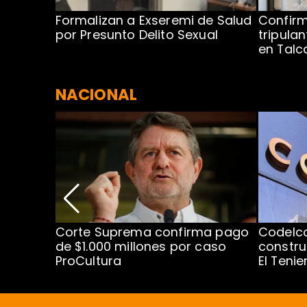
no por
Formalizan a Exseremi de Salud
Confir
ío Rahue
por Presunto Delito Sexual
tripulan
en Tal
NACIONAL
nismo
Corte Suprema confirma pago
Codelc
cipal
de $1.000 millones por caso
constru
ProCultura
El Teni