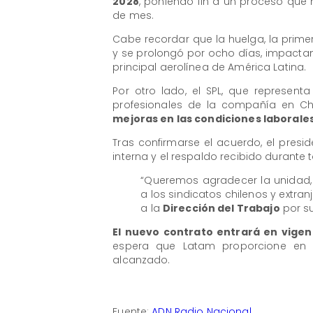
2028
, poniendo fin a un proceso que 
de mes.
Cabe recordar que la huelga, la prime
y se prolongó por ocho días, impacta
principal aerolínea de América Latina.
Por otro lado, el SPL, que represent
profesionales de la compañía en Chi
mejoras en las condiciones laborale
Tras confirmarse el acuerdo, el presid
interna y el respaldo recibido durante 
“Queremos agradecer la unidad, 
a los sindicatos chilenos y extra
a la
Dirección del Trabajo
por su
El nuevo contrato entrará en vigen
espera que Latam proporcione en 
alcanzado.
Fuente:
ADN Radio Nacional