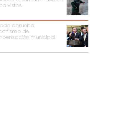
ca vistos
ado aprueba
canismo de
pensación municipal