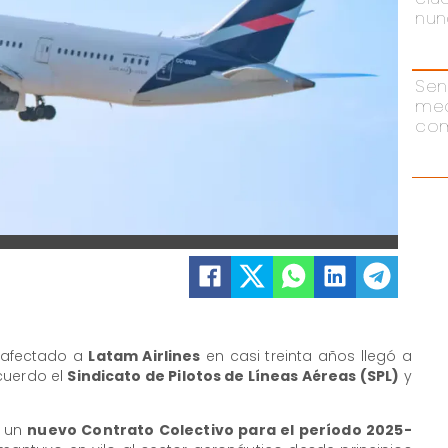
nun
Sen
me
com
afectado a
Latam Airlines
en casi treinta años llegó a
acuerdo el
Sindicato de Pilotos de Líneas Aéreas (SPL)
y
e un
nuevo Contrato Colectivo para el período 2025-