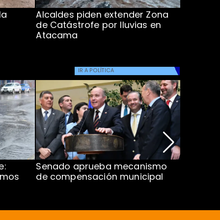
la
Alcaldes piden extender Zona
Inundaci
de Catástrofe por lluvias en
entre Co
Atacama
IR A
POLÍTICA
e:
Senado aprueba mecanismo
Corte S
imos
de compensación municipal
de $1.00
ProCultu