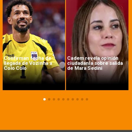
Confirman fecha de
Cadem revela opinión
llegada de Vozinha a
ciudadanía sobre salida
Colo Colo
de Mara Sedini