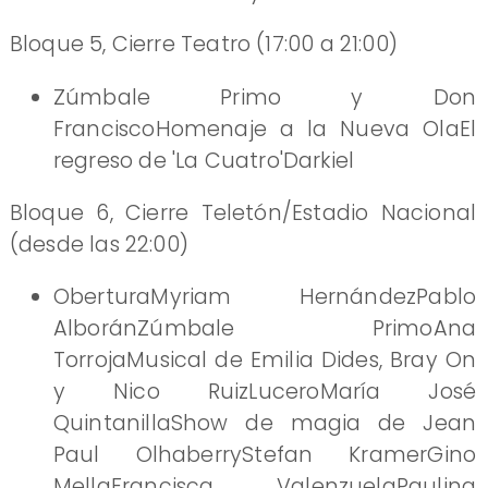
Bloque 5, Cierre Teatro (17:00 a 21:00)
Zúmbale Primo y Don
FranciscoHomenaje a la Nueva OlaEl
regreso de 'La Cuatro'Darkiel
Bloque 6, Cierre Teletón/Estadio Nacional
(desde las 22:00)
OberturaMyriam HernándezPablo
AlboránZúmbale PrimoAna
TorrojaMusical de Emilia Dides, Bray On
y Nico RuizLuceroMaría José
QuintanillaShow de magia de Jean
Paul OlhaberryStefan KramerGino
MellaFrancisca ValenzuelaPaulina