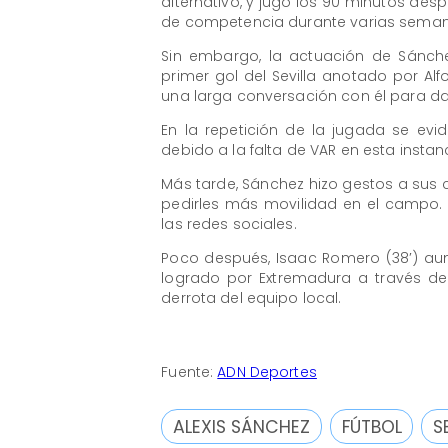
alternativo, y jugó los 90 minutos de
de competencia durante varias seman
Sin embargo, la actuación de Sánch
primer gol del Sevilla anotado por Alfo
una larga conversación con él para da
En la repetición de la jugada se evi
debido a la falta de VAR en esta instan
Más tarde, Sánchez hizo gestos a sus 
pedirles más movilidad en el campo. 
las redes sociales.
Poco después, Isaac Romero (38′) aum
logrado por Extremadura a través de G
derrota del equipo local.
Fuente:
ADN Deportes
ALEXIS SÁNCHEZ
FÚTBOL
S