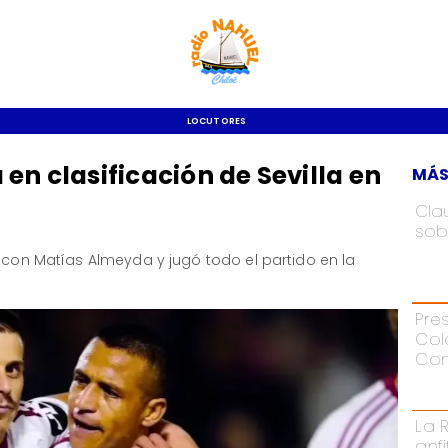
LOCUTORES
en clasificación de Sevilla en
MÁS
Cla
sob
r con Matías Almeyda y jugó todo el partido en la
Pre
Col
Con
La 
anf