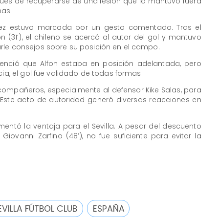
spués de recuperarse de una lesión que lo mantuvo fuera
as.
ez estuvo marcada por un gesto comentado. Tras el
n (31′), el chileno se acercó al autor del gol y mantuvo
rle consejos sobre su posición en el campo.
denció que Alfon estaba en posición adelantada, pero
cia, el gol fue validado de todas formas.
compañeros, especialmente al defensor Kike Salas, para
Este acto de autoridad generó diversas reacciones en
entó la ventaja para el Sevilla. A pesar del descuento
iovanni Zarfino (48′), no fue suficiente para evitar la
EVILLA FÚTBOL CLUB
ESPAÑA