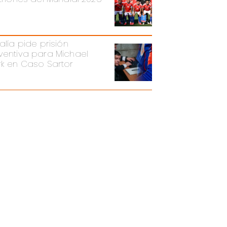
alía pide prisión
ventiva para Michael
rk en Caso Sartor