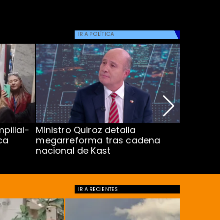
IR A
POLÍTICA
pillai-
Ministro Quiroz detalla
Alarmant
ca
megarreforma tras cadena
13 a 15 
nacional de Kast
Minsal
IR A
RECIENTES