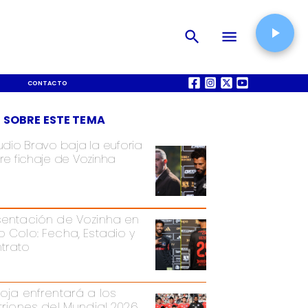
CONTACTO
QUIÉNES SOMOS
 SOBRE ESTE TEMA
udio Bravo baja la euforia
re fichaje de Vozinha
sentación de Vozinha en
o Colo: Fecha, Estadio y
trato
Roja enfrentará a los
itriones del Mundial 2026