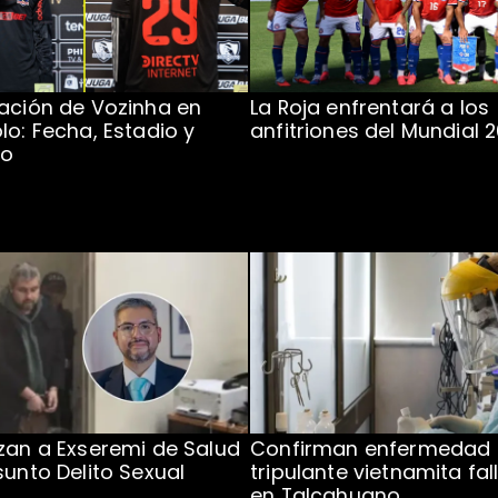
ación de Vozinha en
La Roja enfrentará a los
lo: Fecha, Estadio y
anfitriones del Mundial 
to
zan a Exseremi de Salud
Confirman enfermedad
sunto Delito Sexual
tripulante vietnamita fal
en Talcahuano