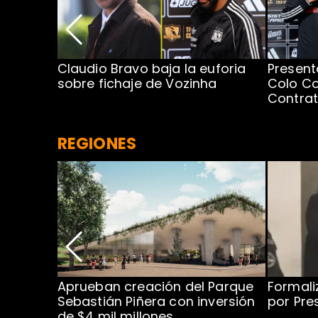
egada de
Claudio Bravo baja la euforia
Present
sobre fichaje de Vozinha
Colo Co
Contra
REGIONES
 para
Aprueban creación del Parque
Formali
 rodeo
Sebastián Piñera con inversión
por Pre
de $4 mil millones