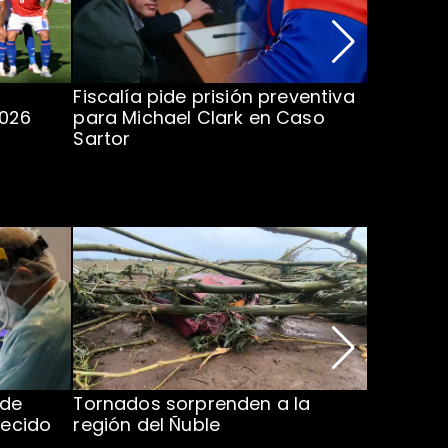
Fiscalía pide prisión preventiva
Clark in
2026
para Michael Clark en Caso
la U en 
Sartor
 de
Tornados sorprenden a la
Alcaldes
lecido
región del Ñuble
de Catás
Atacam