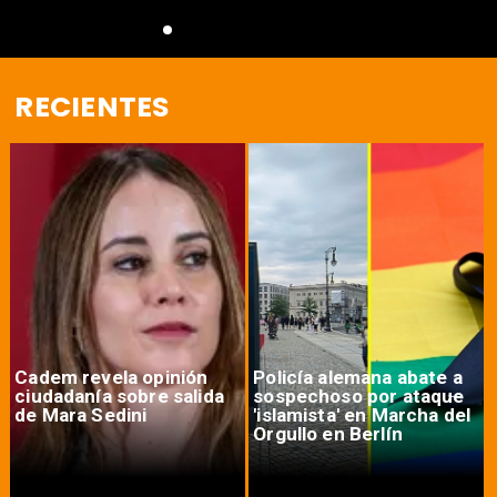
RECIENTES
Cadem revela opinión
Policía alemana abate a
ciudadanía sobre salida
sospechoso por ataque
de Mara Sedini
'islamista' en Marcha del
Orgullo en Berlín