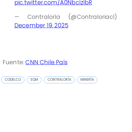
pic.twitter.com/A0NbcIzIbR
— Contraloría (@Contraloriacl)
December 19, 2025
Fuente:
CNN Chile País
CODELCO
SQM
CONTRALORÍA
MINERÍA