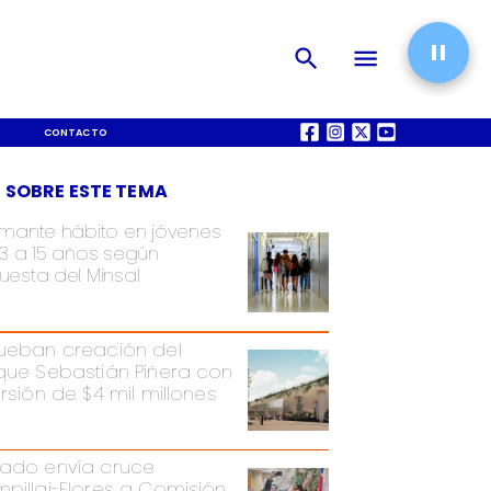
CONTACTO
QUIÉNES SOMOS
 SOBRE ESTE TEMA
rmante hábito en jóvenes
13 a 15 años según
uesta del Minsal
ueban creación del
que Sebastián Piñera con
ersión de $4 mil millones
ado envía cruce
pillai-Flores a Comisión