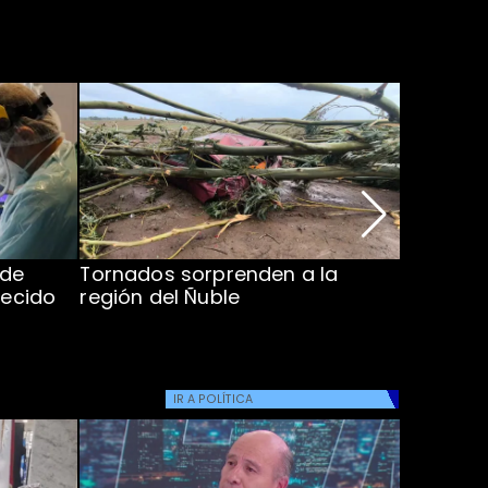
 de
Tornados sorprenden a la
Alcaldes
lecido
región del Ñuble
de Catás
Atacam
IR A
POLÍTICA