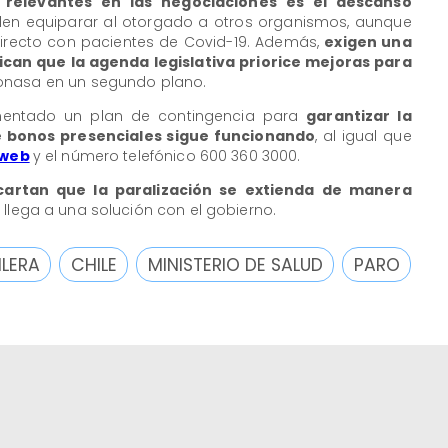
relevantes en las negociaciones es el descanso
den equiparar al otorgado a otros organismos, aunque
irecto con pacientes de Covid-19. Además,
exigen una
ican que la agenda legislativa priorice mejoras para
onasa en un segundo plano.
mentado un plan de contingencia para
garantizar la
e bonos presenciales sigue funcionando
, al igual que
 web
y el número telefónico 600 360 3000.
cartan que la paralización se extienda de manera
llega a una solución con el gobierno.
ILERA
CHILE
MINISTERIO DE SALUD
PARO