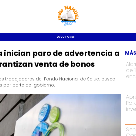
LOCUTORES
 inician paro de advertencia a
MÁS
arantizan venta de bonos
Ala
de 
enc
los trabajadores del Fondo Nacional de Salud, busca
 por parte del gobierno.
Apr
Par
inv
Sen
Cam