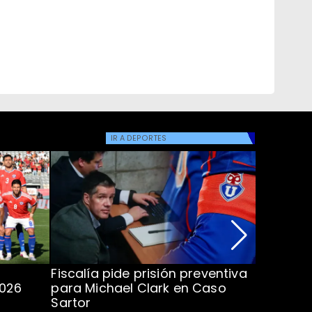
IR A
DEPORTES
Fiscalía pide prisión preventiva
Clark in
2026
para Michael Clark en Caso
la U en 
Sartor