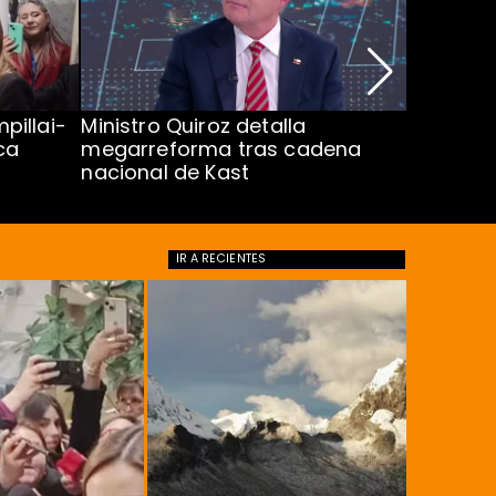
pillai-
Ministro Quiroz detalla
Alarmant
ca
megarreforma tras cadena
13 a 15 
nacional de Kast
Minsal
IR A
RECIENTES