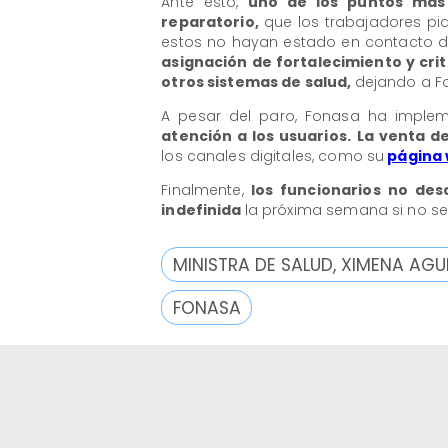
Ante esto,
uno de los puntos más 
reparatorio,
que los trabajadores pi
estos no hayan estado en contacto d
asignación de fortalecimiento y crit
otros sistemas de salud,
dejando a F
A pesar del paro, Fonasa ha imple
atención a los usuarios.
La venta d
los canales digitales, como su
página
Finalmente,
los funcionarios no des
indefinida
la próxima semana si no se 
MINISTRA DE SALUD, XIMENA AGU
FONASA