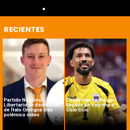
RECIENTES
Partido Nacional
Confirman fecha de
Libertario se desvincula
llegada de Vozinha a
de Ítalo Omegna tras
Colo Colo
polémico video