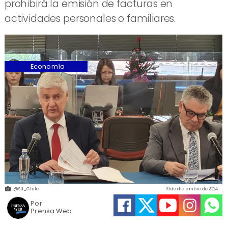
prohibirá la emisión de facturas en
actividades personales o familiares.
Economía
@SII_Chile
19 de diciembre de 2024
Por
Prensa Web