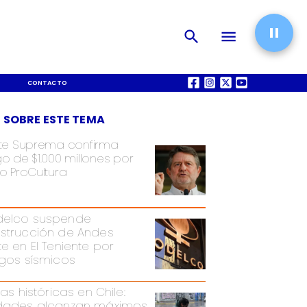
CONTACTO
QUIÉNES SOMOS
 SOBRE ESTE TEMA
te Suprema confirma
o de $1.000 millones por
o ProCultura
elco suspende
strucción de Andes
te en El Teniente por
sgos sísmicos
ias históricas en Chile:
dades alcanzan máximos