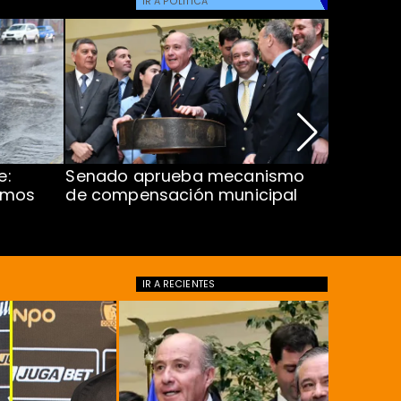
IR A
POLÍTICA
e:
Senado aprueba mecanismo
Corte S
imos
de compensación municipal
de $1.00
ProCultu
IR A
RECIENTES