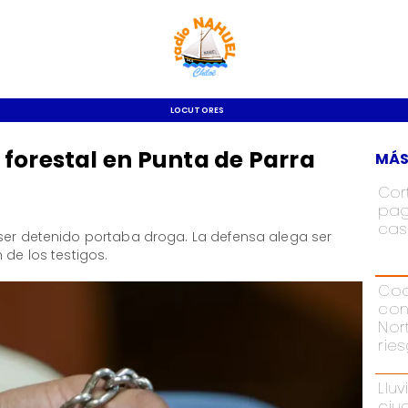
LOCUTORES
forestal en Punta de Parra
MÁS
Cor
pag
cas
 ser detenido portaba droga. La defensa alega ser
 de los testigos.
Cod
con
Nor
rie
Lluv
ciu