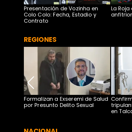
Presentación de Vozinha en
La Roja
 Caribe:
Colo Colo: Fecha, Estadio y
anfitri
Contrato
REGIONES
no por
Formalizan a Exseremi de Salud
Confir
ío Rahue
por Presunto Delito Sexual
tripulan
en Tal
NACIONAL