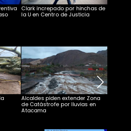
ventiva
Clark increpado por hinchas de
Vozinha 
aso
la U en Centro de Justicia
Colo Co
la
Alcaldes piden extender Zona
Inundaci
de Catástrofe por lluvias en
entre Co
Atacama