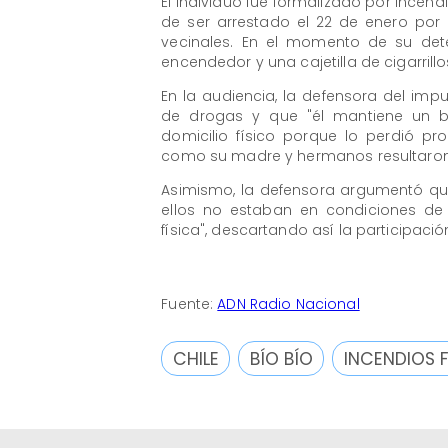
El individuo fue formalizado por incend
de ser arrestado el 22 de enero por 
vecinales. En el momento de su det
encendedor y una cajetilla de cigarrillo
En la audiencia, la defensora del im
de drogas y que "él mantiene un 
domicilio físico porque lo perdió p
como su madre y hermanos resultaron 
Asimismo, la defensora argumentó que
ellos no estaban en condiciones de 
física", descartando así la participació
Fuente:
ADN Radio Nacional
CHILE
BÍO BÍO
INCENDIOS 