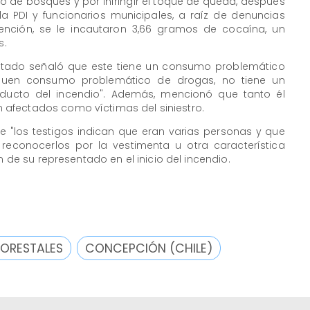
io de bosques y por infringir el toque de queda, después
la PDI y funcionarios municipales, a raíz de denuncias
ención, se le incautaron 3,66 gramos de cocaína, un
s.
putado señaló que este tiene un consumo problemático
buen consumo problemático de drogas, no tiene un
roducto del incendio". Además, mencionó que tanto él
afectados como víctimas del siniestro.
 "los testigos indican que eran varias personas y que
reconocerlos por la vestimenta u otra característica
n de su representado en el inicio del incendio.
FORESTALES
CONCEPCIÓN (CHILE)