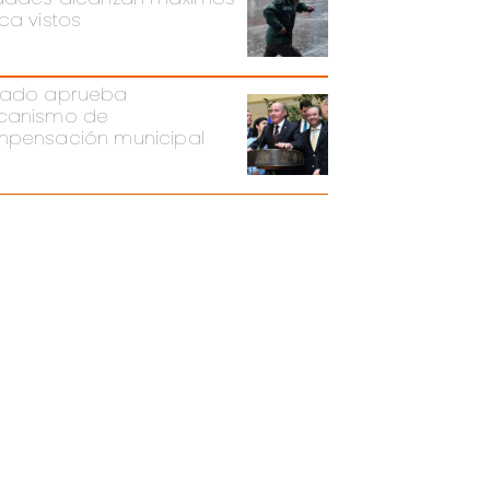
ca vistos
ado aprueba
canismo de
pensación municipal