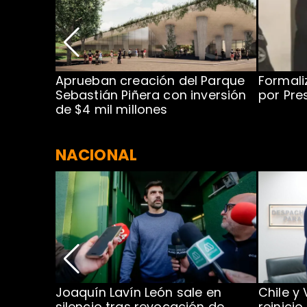
 para
Aprueban creación del Parque
Formali
 rodeo
Sebastián Piñera con inversión
por Pre
de $4 mil millones
NACIONAL
ar
Joaquín Lavín León sale en
Chile y
mbre
silencio tras revocación de
reinicio