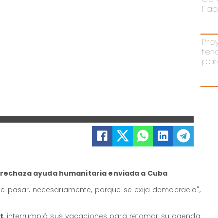
Fab
Pro
fer
par
t rechaza ayuda humanitaria enviada a Cuba
ue pasar, necesariamente, porque se exija democracia",
t
, interrumpió sus vacaciones para retomar su agenda