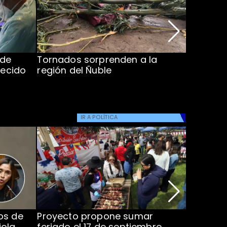
 de
Tornados sorprenden a la
Alcaldes
lecido
región del Ñuble
de Catás
Atacam
IR A
POLÍTICA
os de
Proyecto propone sumar
Joaquín 
iola
feriado el 17 de septiembre
silencio