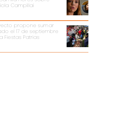
iola Campillai
yecto propone sumar
iado el 17 de septiembre
a Fiestas Patrias