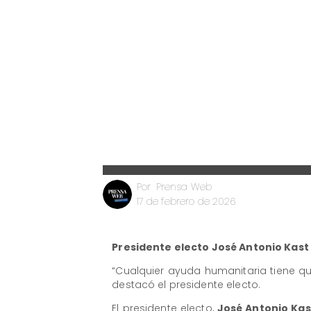
Prensa Web
Por
17 de febrero de 2026
Presidente electo José Antonio Kas
“Cualquier ayuda humanitaria tiene q
destacó el presidente electo.
El presidente electo,
José Antonio Kas