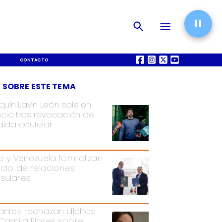
CONTACTO
QUIÉNES SOMOS
 SOBRE ESTE TEMA
quín Lavín León sale en
encio tras revocación de
ida cautelar
le y Venezuela formalizan
nicio de relaciones
sulares
iantes rechazan dichos
Camila Flores sobre