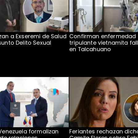
zan a Exseremi de Salud
Confirman enfermedad
sunto Delito Sexual
tripulante vietnamita fal
en Talcahuano
 Venezuela formalizan
Feriantes rechazan dich
 de relaciones
Camila Flores sobre Fab