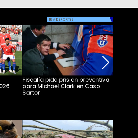
IR A
DEPORTES
Fiscalía pide prisión preventiva
Clark in
2026
para Michael Clark en Caso
la U en 
Sartor