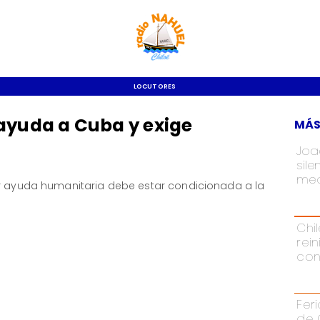
LOCUTORES
ayuda a Cuba y exige
MÁS
Joa
sil
med
er ayuda humanitaria debe estar condicionada a la
Chi
rei
con
Fer
de 