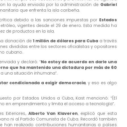
con la ayuda enviada por la administración de
Gabriel
manitaria que enfrenta la isla caribeña.
crítica debido a las sanciones impuestas por
Estados
etróleo, vigentes desde el 29 de enero. Esta medida ha
 de productos en la isla.
 una donación de
1 millón de dólares para Cuba
a través
nes divididas entre los sectores oficialistas y opositores
rno cubano.
enviada y declaró: “
No estoy de acuerdo en darle una
erno que ha mantenido una dictadura por más de 60
a una situación inhumana”.
star condicionada a exigir democracia
, y eso es algo
uesto por Estados Unidos a Cuba, Kast mencionó: “(El
no en emprendimiento y limita el acceso a tecnología”.
es Exteriores,
Alberto Van Klaveren
, explicó que esta
ubano ni al Partido Comunista de Cuba. Recordó también
 han realizado contribuciones humanitarias a países