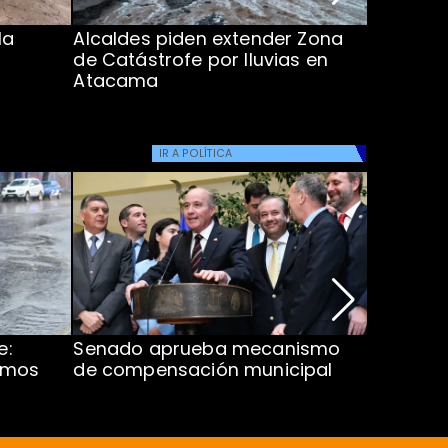
la
Alcaldes piden extender Zona
Inundaci
de Catástrofe por lluvias en
entre Co
Atacama
IR A
POLÍTICA
e:
Senado aprueba mecanismo
Corte S
imos
de compensación municipal
de $1.00
ProCultu