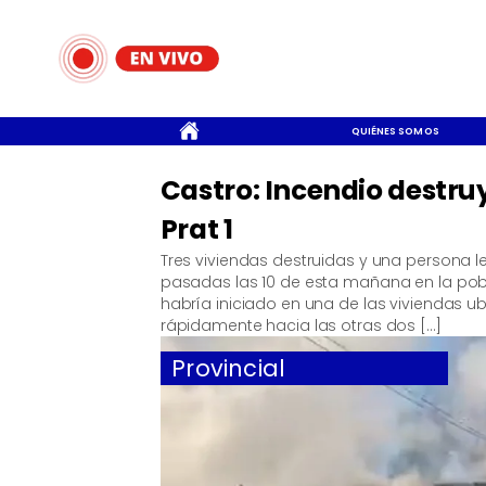
CONTACTO
QUIÉNES SOMOS
Castro: Incendio destruy
Prat 1
Tres viviendas destruidas y una persona 
pasadas las 10 de esta mañana en la poblaci
habría iniciado en una de las viviendas ub
rápidamente hacia las otras dos […]
Provincial