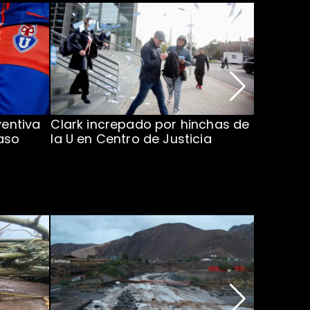
ventiva
Clark increpado por hinchas de
Vozinha 
aso
la U en Centro de Justicia
Colo Co