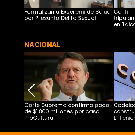
no por
Formalizan a Exseremi de Salud
Confir
ío Rahue
por Presunto Delito Sexual
tripulan
en Tal
NACIONAL
nismo
Corte Suprema confirma pago
Codelc
cipal
de $1.000 millones por caso
constru
ProCultura
El Teni