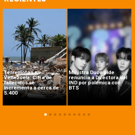
Terremotos en
Ministra Duco pide
Venezuela: Cifra de
renuncia a Directora del
fallecidos se
IND por polémica con
incrementa a cerca de
BTS
5.400