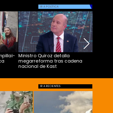
IR A
POLÍTICA
pillai-
Ministro Quiroz detalla
Alarmant
ca
megarreforma tras cadena
13 a 15 
nacional de Kast
Minsal
IR A
RECIENTES