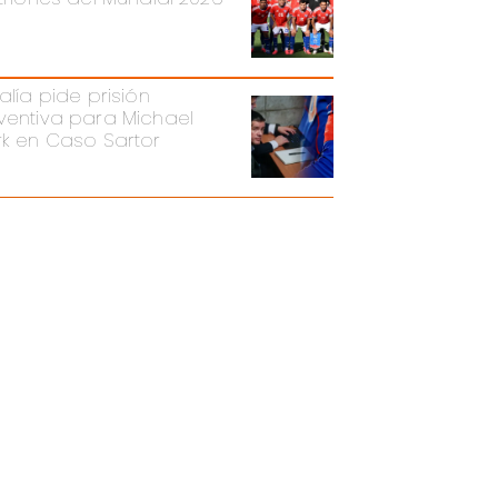
alía pide prisión
ventiva para Michael
rk en Caso Sartor