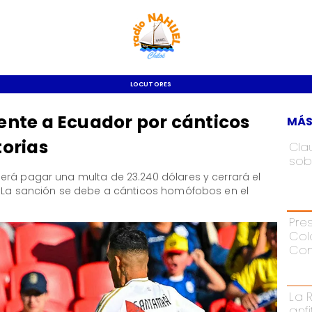
LOCUTORES
nte a Ecuador por cánticos
MÁS
orias
Cla
sob
erá pagar una multa de 23.240 dólares y cerrará el
. La sanción se debe a cánticos homófobos en el
Pre
Col
Con
La 
anf