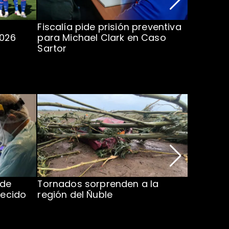
Fiscalía pide prisión preventiva
Clark in
2026
para Michael Clark en Caso
la U en 
Sartor
 de
Tornados sorprenden a la
Alcaldes
lecido
región del Ñuble
de Catás
Atacam