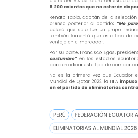
cierre del 15% del aforo del estadio pa
6.200 asientos que no estarán dispon
Renato Tapia, capitán de la selecció
prensa posterior al partido:
“Me pare
aclaró que solo fue un grupo reduci
también lamentó que este tipo de c
ventaja en el marcador.
Por su parte, Francisco Egas, preside
costumbre”
en los estadios ecuator
para erradicar este tipo de comportam
No es la primera vez que Ecuador en
Mundial de Qatar 2022, la FIFA
impuso 
en el partido de eliminatorias contr
PERÚ
FEDERACIÓN ECUATORIA
ELIMINATORIAS AL MUNDIAL 2026