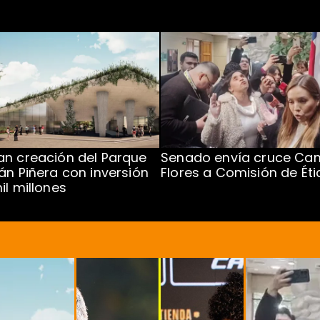
n creación del Parque
Senado envía cruce Cam
án Piñera con inversión
Flores a Comisión de Éti
il millones