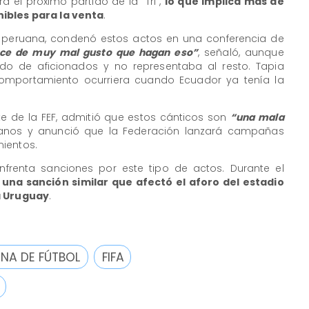
ra el próximo partido de la "Tri",
lo que implica más de
ibles para la venta
.
n peruana, condenó estos actos en una conferencia de
ce de muy mal gusto que hagan eso”
, señaló, aunque
do de aficionados y no representaba al resto. Tapia
omportamiento ocurriera cuando Ecuador ya tenía la
nte de la FEF, admitió que estos cánticos son
“una mala
ianos y anunció que la Federación lanzará campañas
ientos.
frenta sanciones por este tipo de actos. Durante el
una sanción similar que afectó el aforo del estadio
a Uruguay
.
NA DE FÚTBOL
FIFA