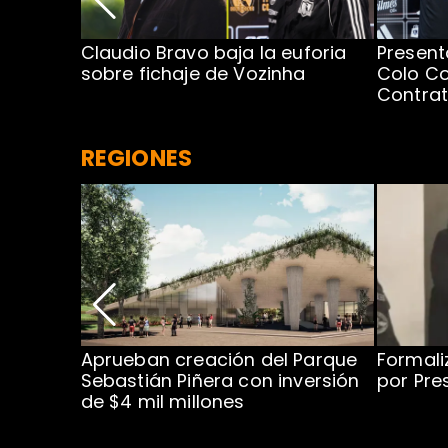
egada de
Claudio Bravo baja la euforia
Present
sobre fichaje de Vozinha
Colo Co
Contra
REGIONES
 para
Aprueban creación del Parque
Formali
 rodeo
Sebastián Piñera con inversión
por Pre
de $4 mil millones