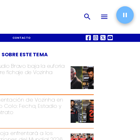
CONTACTO
QUIÉNES SOMOS
 SOBRE ESTE TEMA
udio Bravo baja la euforia
re fichaje de Vozinha
sentación de Vozinha en
o Colo: Fecha, Estadio y
trato
Roja enfrentará a los
itriones del Mundial 2026