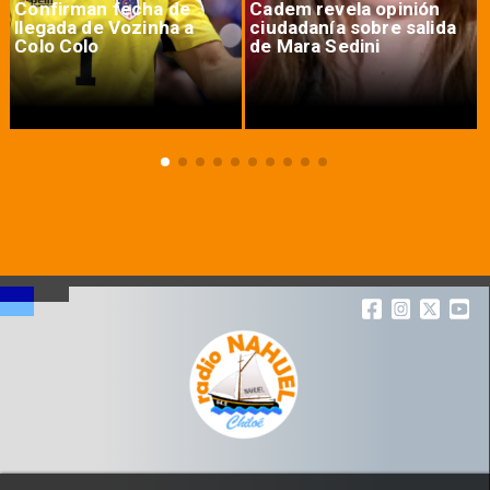
Confirman fecha de
Cadem revela opinión
llegada de Vozinha a
ciudadanía sobre salida
Colo Colo
de Mara Sedini