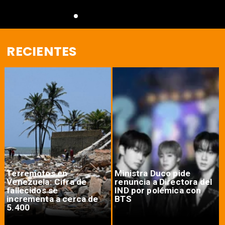
RECIENTES
Terremotos en
Ministra Duco pide
Venezuela: Cifra de
renuncia a Directora del
fallecidos se
IND por polémica con
incrementa a cerca de
BTS
5.400