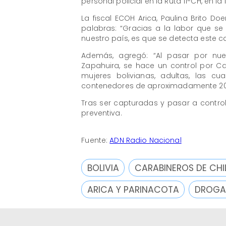
personal policial en la Ruta 11-CH, en l
La fiscal ECOH Arica, Paulina Brito Do
palabras: “Gracias a la labor que se
nuestro país, es que se detecta este c
Además, agregó: “Al pasar por nues
Zapahuira, se hace un control por Cara
mujeres bolivianas, adultas, las c
contenedores de aproximadamente 20 
Tras ser capturadas y pasar a contro
preventiva.
Fuente:
ADN Radio Nacional
BOLIVIA
CARABINEROS DE CHI
ARICA Y PARINACOTA
DROGA