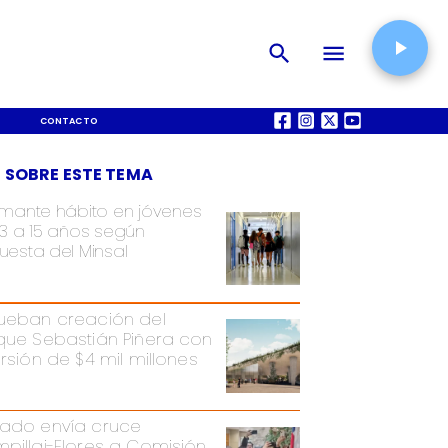
CONTACTO
QUIÉNES SOMOS
 SOBRE ESTE TEMA
rmante hábito en jóvenes
13 a 15 años según
uesta del Minsal
ueban creación del
que Sebastián Piñera con
ersión de $4 mil millones
ado envía cruce
pillai-Flores a Comisión