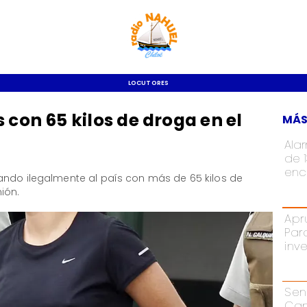
LOCUTORES
 con 65 kilos de droga en el
MÁS
Ala
de 
enc
ando ilegalmente al país con más de 65 kilos de
ión.
Apr
Par
inv
Sen
Cam