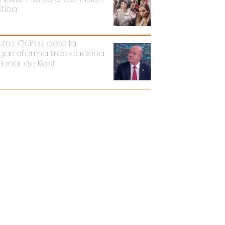
Ética
stro Quiroz detalla
arreforma tras cadena
ional de Kast