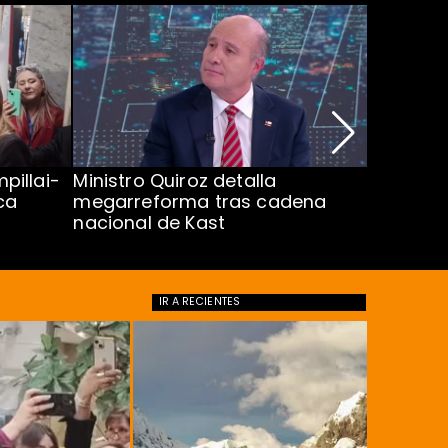
pillai-
Ministro Quiroz detalla
Alarmant
ca
megarreforma tras cadena
13 a 15 
nacional de Kast
Minsal
IR A
RECIENTES