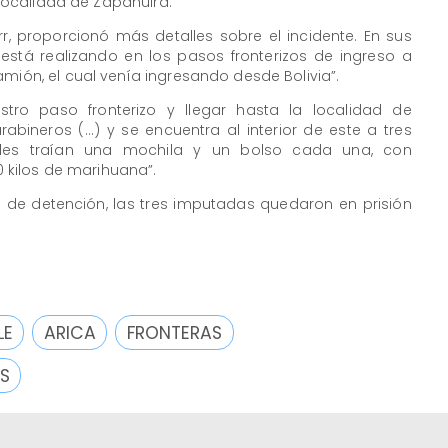
a localidad de Zapahuira.
err, proporcionó más detalles sobre el incidente. En sus
 está realizando en los pasos fronterizos de ingreso a
amión, el cual venía ingresando desde Bolivia”.
tro paso fronterizo y llegar hasta la localidad de
bineros (...) y se encuentra al interior de este a tres
uales traían una mochila y un bolso cada una, con
kilos de marihuana”.
l de detención, las tres imputadas quedaron en prisión
LE
ARICA
FRONTERAS
S