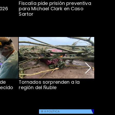
Fiscalía pide prisión preventiva
Clark in
2026
para Michael Clark en Caso
la U en 
Sartor
 de
Tornados sorprenden a la
Alcaldes
lecido
región del Ñuble
de Catás
Atacam
IR A
POLÍTICA