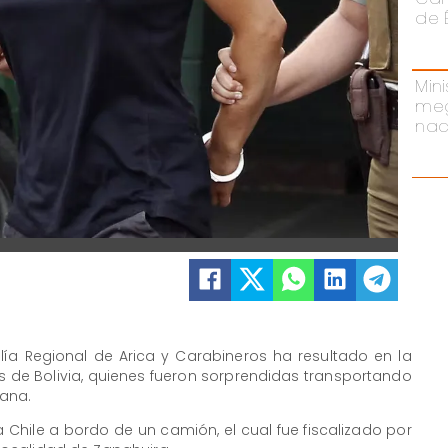
de 
Mini
meg
nac
lía Regional de Arica y Carabineros ha resultado en la
s de Bolivia, quienes fueron sorprendidas transportando
ana.
 Chile a bordo de un camión, el cual fue fiscalizado por