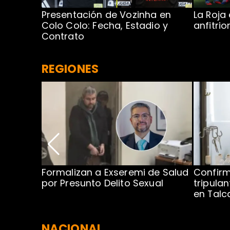
Presentación de Vozinha en
La Roja
 Caribe:
Colo Colo: Fecha, Estadio y
anfitri
Contrato
REGIONES
no por
Formalizan a Exseremi de Salud
Confir
ío Rahue
por Presunto Delito Sexual
tripulan
en Tal
NACIONAL