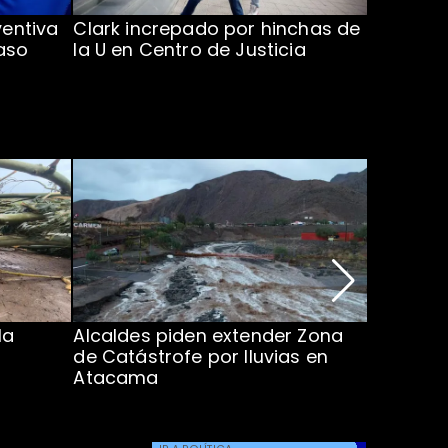
ventiva
Clark increpado por hinchas de
Vozinha 
aso
la U en Centro de Justicia
Colo Co
la
Alcaldes piden extender Zona
Inundaci
de Catástrofe por lluvias en
entre Co
Atacama