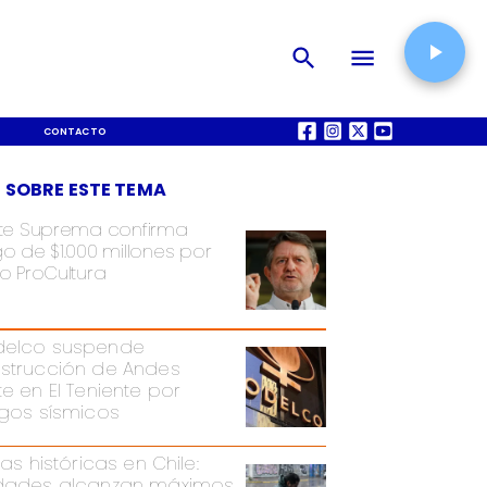
CONTACTO
QUIÉNES SOMOS
 SOBRE ESTE TEMA
te Suprema confirma
o de $1.000 millones por
o ProCultura
elco suspende
strucción de Andes
te en El Teniente por
sgos sísmicos
ias históricas en Chile:
dades alcanzan máximos