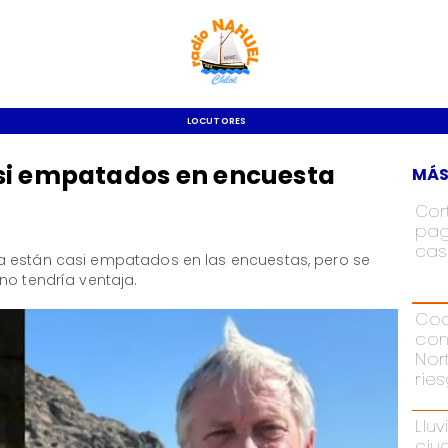
LOCUTORES
si empatados en encuesta
MÁS
Cor
pag
cas
a están casi empatados en las encuestas, pero se
no tendría ventaja.
Cod
con
Nor
rie
Lluv
ciu