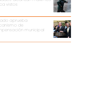
ca vistos
ado aprueba
canismo de
pensación municipal