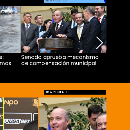
IR A
POLÍTICA
e:
Senado aprueba mecanismo
Corte S
imos
de compensación municipal
de $1.00
ProCultu
IR A
RECIENTES