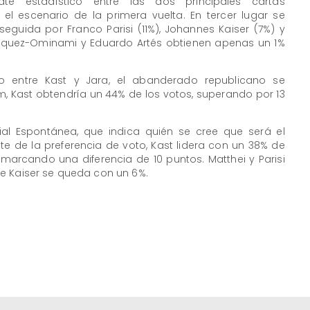
ate estadístico entre las dos principales cartas
 el escenario de la primera vuelta. En tercer lugar se
seguida por Franco Parisi (11%), Johannes Kaiser (7%) y
ríquez-Ominami y Eduardo Artés obtienen apenas un 1%
to entre Kast y Jara, el abanderado republicano se
, Kast obtendría un 44% de los votos, superando por 13
ial Espontánea, que indica quién se cree que será el
e de la preferencia de voto, Kast lidera con un 38% de
marcando una diferencia de 10 puntos. Matthei y Parisi
e Kaiser se queda con un 6%.