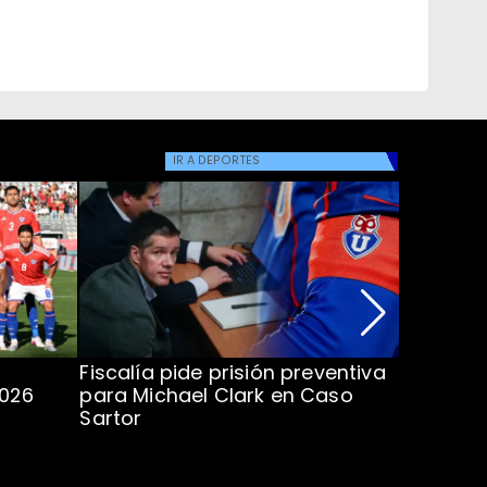
IR A
DEPORTES
Fiscalía pide prisión preventiva
Clark in
2026
para Michael Clark en Caso
la U en 
Sartor