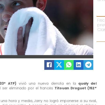
Fisc
pre
Cla
133° ATP)
vivió una nueva derrota en la
qualy del
 ser eliminado por el francés
Titouan Droguet (152°
na hora y media, Jarry no logró imponerse a su rival,