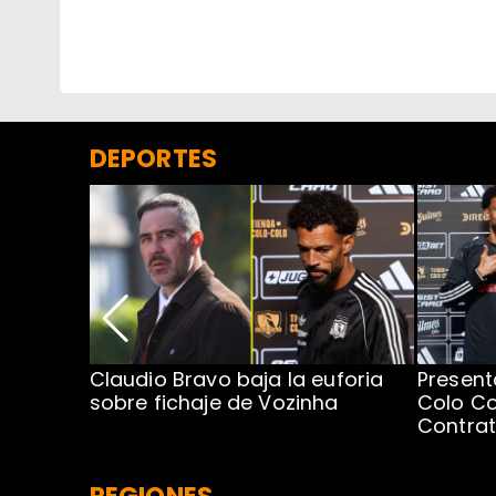
DEPORTES
egada de
Claudio Bravo baja la euforia
Present
sobre fichaje de Vozinha
Colo Co
Contra
REGIONES