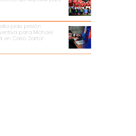
alía pide prisión
ventiva para Michael
rk en Caso Sartor