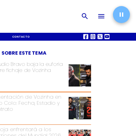
CONTACTO
QUIÉNES SOMOS
 SOBRE ESTE TEMA
udio Bravo baja la euforia
re fichaje de Vozinha
sentación de Vozinha en
o Colo: Fecha, Estadio y
trato
Roja enfrentará a los
itriones del Mundial 2026