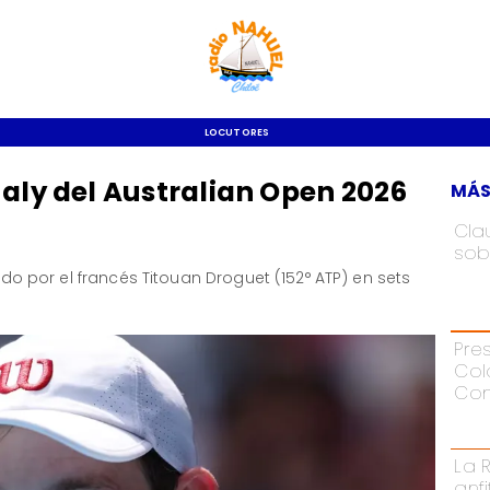
LOCUTORES
ualy del Australian Open 2026
MÁS
Cla
sob
nado por el francés Titouan Droguet (152° ATP) en sets
Pre
Col
Con
La 
anf