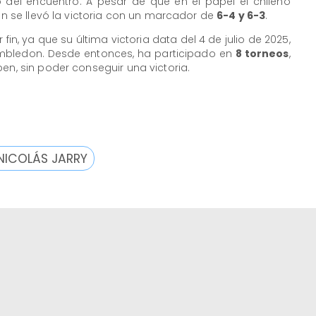
 del encuentro. A pesar de que en el papel el chileno
ien se llevó la victoria con un marcador de
6-4 y 6-3
.
in, ya que su última victoria data del 4 de julio de 2025,
bledon. Desde entonces, ha participado en
8 torneos
,
en, sin poder conseguir una victoria.
NICOLÁS JARRY