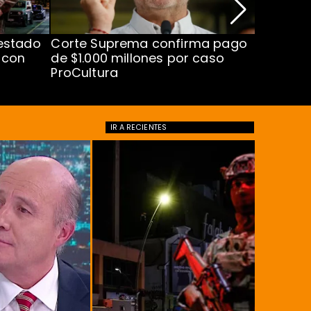
estado
Corte Suprema confirma pago
Senado e
 con
de $1.000 millones por caso
Flores a
ProCultura
IR A
RECIENTES