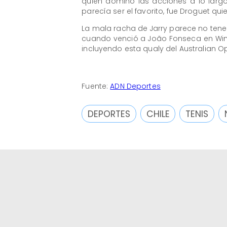
quien dominó las acciones a lo largo
parecía ser el favorito, fue Droguet qu
La mala racha de Jarry parece no tener f
cuando venció a João Fonseca en Wim
incluyendo esta qualy del Australian Op
Fuente:
ADN Deportes
DEPORTES
CHILE
TENIS