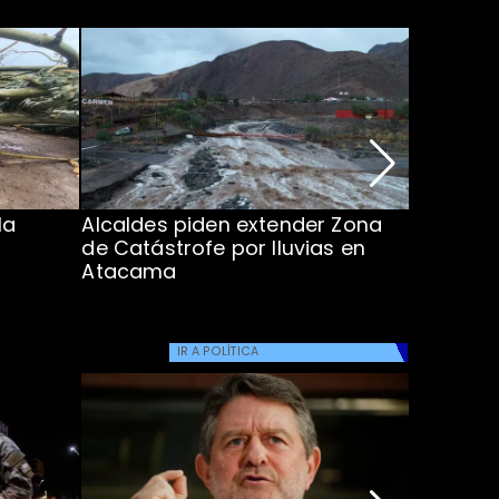
la
Alcaldes piden extender Zona
Inundaci
de Catástrofe por lluvias en
entre Co
Atacama
IR A
POLÍTICA