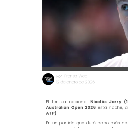
Prensa Web
Por
12 de enero de 2026
El tenista nacional
Nicolás Jarry (
Australian Open 2026
esta noche, al
ATP)
.
En un partido que duró poco más de u