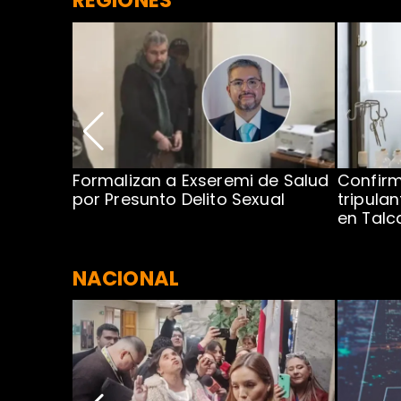
no por
Formalizan a Exseremi de Salud
Confir
ío Rahue
por Presunto Delito Sexual
tripulan
en Tal
NACIONAL