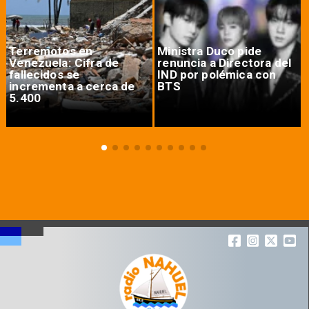
Terremotos en
Ministra Duco pide
Venezuela: Cifra de
renuncia a Directora del
fallecidos se
IND por polémica con
incrementa a cerca de
BTS
5.400