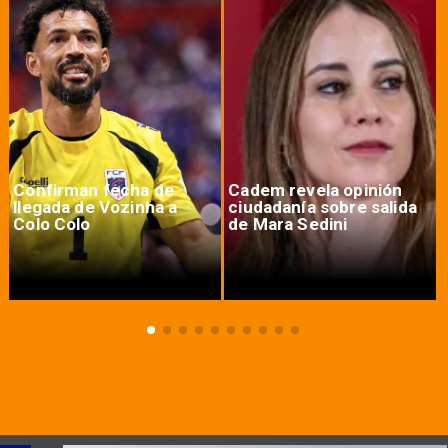
Confirman fecha de
Cadem revela opinión
llegada de Vozinha a
ciudadanía sobre salida
Colo Colo
de Mara Sedini