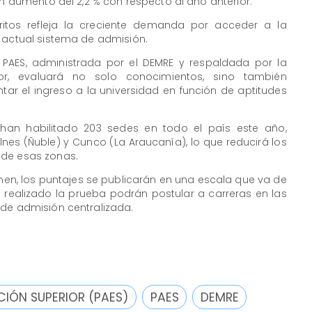
un aumento del 2,2 % con respecto al año anterior.
ritos refleja la creciente demanda por acceder a la
l actual sistema de admisión.
la PAES, administrada por el DEMRE y respaldada por la
or, evaluará no solo conocimientos, sino también
tar el ingreso a la universidad en función de aptitudes
e han habilitado 203 sedes en todo el país este año,
s (Ñuble) y Cunco (La Araucanía), lo que reducirá los
 de esas zonas.
amen, los puntajes se publicarán en una escala que va de
 realizado la prueba podrán postular a carreras en las
 de admisión centralizada.
IÓN SUPERIOR (PAES)
PAES
DEMRE