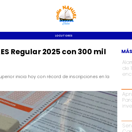
LOCUTORES
ES Regular 2025 con 300 mil
MÁS
Ala
de 
enc
erior inicia hoy con récord de inscripciones en la
Apr
Par
inv
Sen
Cam