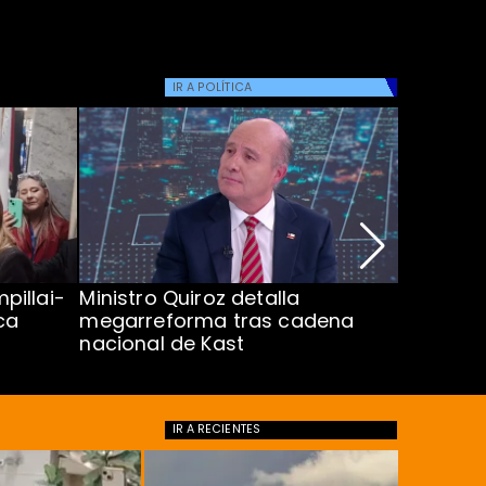
Atacam
IR A
POLÍTICA
pillai-
Ministro Quiroz detalla
Alarmant
ca
megarreforma tras cadena
13 a 15 
nacional de Kast
Minsal
IR A
RECIENTES