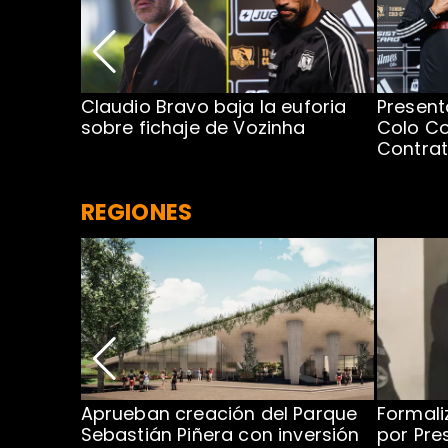
egada de
Claudio Bravo baja la euforia
Present
sobre fichaje de Vozinha
Colo Co
Contra
REGIONES
 para
Aprueban creación del Parque
Formali
 rodeo
Sebastián Piñera con inversión
por Pre