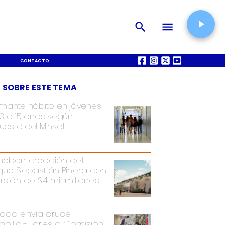
CONTACTO
QUIÉNES SOMOS
 SOBRE ESTE TEMA
rmante hábito en jóvenes
13 a 15 años según
uesta del Minsal
ueban creación del
que Sebastián Piñera con
ersión de $4 mil millones
ado envía cruce
pillai-Flores a Comisión