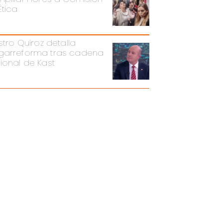
Ética
stro Quiroz detalla
arreforma tras cadena
ional de Kast