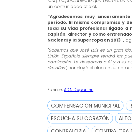
club, responsabilidad que asumieron en
un comunicado oficial.
“Agradecemos muy sinceramente e
período. El mismo compromiso y de
toda su vida profesional ligado a 
capitán, director y como entrenado
Nacional y la Supercopa en 2013″,
agr
"Sabemos que José Luis es un gran ídolo
Unión Española siempre tendrá las pue
admiración. Le deseamos a él y a su cu
desafíos”,
concluyó el club en su comu
Fuente:
ADN Deportes
COMPENSACIÓN MUNICIPAL
ESCUCHA SU CORAZÓN
ALTO
CONTRALORIA
CONTRALORA 