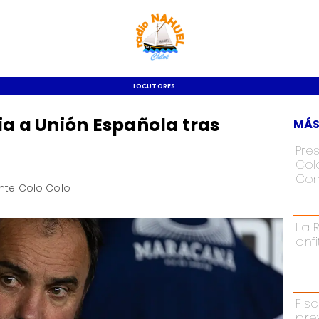
LOCUTORES
ia a Unión Española tras
MÁS
Pre
Colo
Con
ante Colo Colo
La 
anf
Fisc
pre