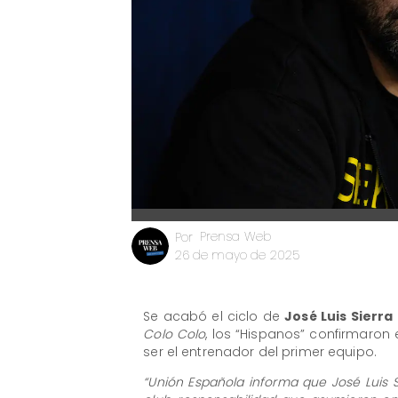
Prensa Web
Por
26 de mayo de 2025
Se acabó el ciclo de
José Luis Sierra
Colo Colo
, los “Hispanos” confirmaron
ser el entrenador del primer equipo.
“Unión Española informa que José Luis 