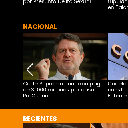
ío Rahue
por Presunto Delito Sexual
tripulan
en Tal
NACIONAL
nismo
Corte Suprema confirma pago
Codelc
cipal
de $1.000 millones por caso
constru
ProCultura
El Teni
RECIENTES