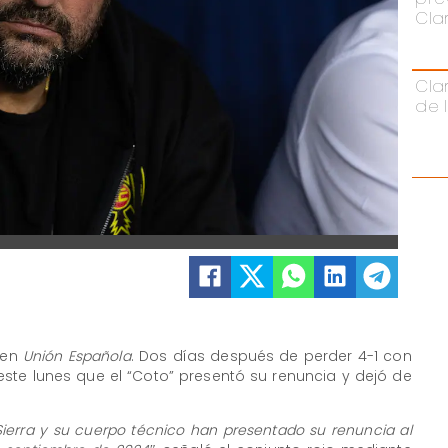
Cla
Cla
de 
en
Unión Española
. Dos días después de perder 4-1 con
 este lunes que el “Coto” presentó su renuncia y dejó de
Sierra y su cuerpo técnico han presentado su renuncia al