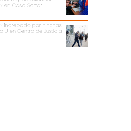
rk en Caso Sartor
rk increpado por hinchas
la U en Centro de Justicia