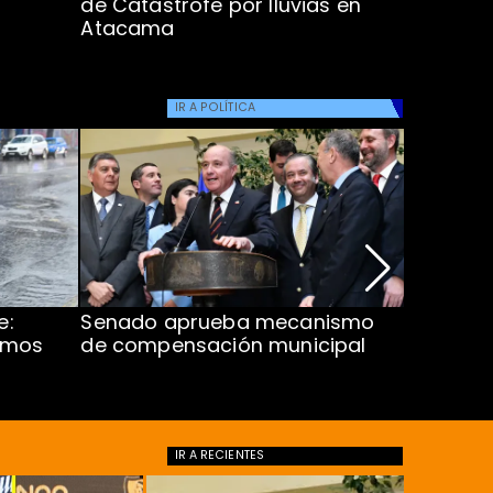
de Catástrofe por lluvias en
entre Co
Atacama
IR A
POLÍTICA
e:
Senado aprueba mecanismo
Corte S
imos
de compensación municipal
de $1.00
ProCultu
IR A
RECIENTES