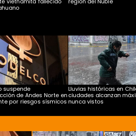
te vietnamita fallecido
región del Ñuble
cahuano
o suspende
Lluvias históricas en Chil
cción de Andes Norte en
ciudades alcanzan máx
ente por riesgos sísmicos
nunca vistos