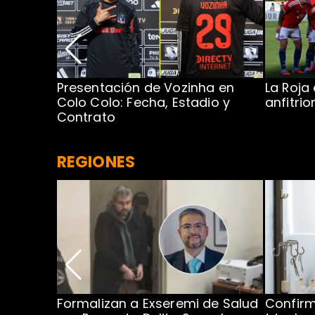
Presentación de Vozinha en
La Roja
 Caribe:
Colo Colo: Fecha, Estadio y
anfitri
Contrato
REGIONES
no por
Formalizan a Exseremi de Salud
Confir