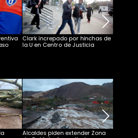
ventiva
Clark increpado por hinchas de
Vozinha 
aso
la U en Centro de Justicia
Colo Co
la
Alcaldes piden extender Zona
Inundaci