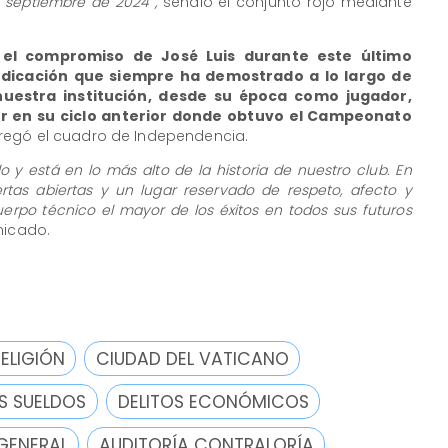
 septiembre de 2024″,
señaló el conjunto rojo mediante
l compromiso de José Luis durante este último
dicación que siempre ha demostrado a lo largo de
nuestra institución, desde su época como jugador,
r en su ciclo anterior donde obtuvo el Campeonato
egó el cuadro de Independencia.
 y está en lo más alto de la historia de nuestro club. En
rtas abiertas y un lugar reservado de respeto, afecto y
erpo técnico el mayor de los éxitos en todos sus futuros
nicado.
RELIGIÓN
CIUDAD DEL VATICANO
S SUELDOS
DELITOS ECONÓMICOS
GENERAL
AUDITORÍA CONTRALORÍA