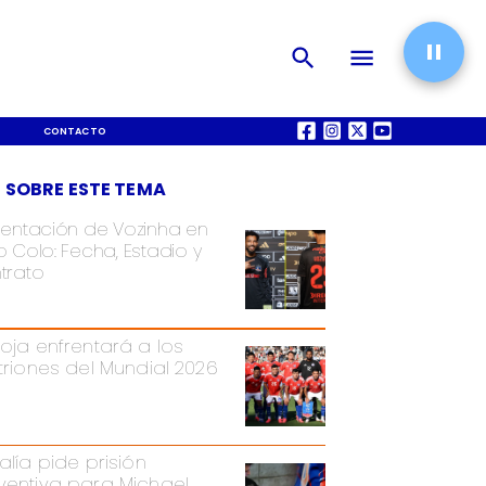
CONTACTO
QUIÉNES SOMOS
 SOBRE ESTE TEMA
sentación de Vozinha en
 Colo: Fecha, Estadio y
trato
Roja enfrentará a los
itriones del Mundial 2026
alía pide prisión
ventiva para Michael