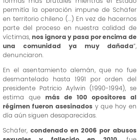
formas más brutales mientras el Estado
permitía la operación impune de Schäfer
en territorio chileno (…) En vez de hacernos
parte del proceso en nuestra calidad de
víctimas,
nos ignora y pasa por encima de
una comunidad ya muy dañada
”,
denunciaron.
En el asentamiento alemán, que no fue
desmantelado hasta 1991 por orden del
presidente Patricio Aylwin (1990-1994), se
estima que
más de 100 opositores al
régimen fueron asesinados
y que hoy en
día aún siguen desaparecidas.
Schäfer,
condenado en 2006 por abusos
sexuales y fallecido en 2010
, fue