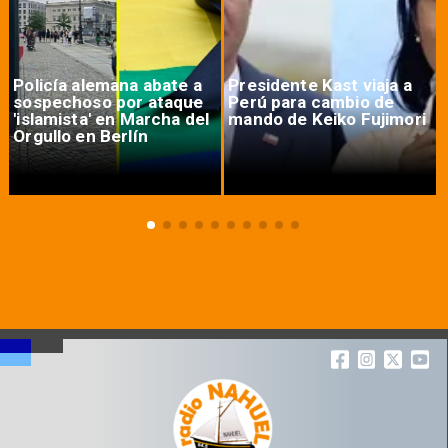
Policía alemana abate a
Presidente Kast viaja a
sospechoso por ataque
Perú para cambio de
'islamista' en Marcha del
mando de Keiko Fujimori
Orgullo en Berlín